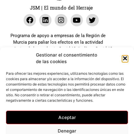
JSM | El mundo del Herraje
Programa de apoyo a empresas de la Región de
Murcia para paliar los efectos en la actividad
económica de la pandemia Covid-19. La línea Covid-19
Gestionar el consentimiento
coste cero cofinanciada por la unión europea.
de las cookies
Beneficiario: JSM El mundo del Herraje, S.L. ///
Expediente: 2020.07.COSI.0483
Para ofrecer las mejores experiencias, utilizamos tecnologías como las
cookies para almacenar y/o acceder a la información del dispositivo. El
consentimiento de estas tecnologías nos permitirá procesar datos como
el comportamiento de navegación o las identificaciones únicas en este
Web desarrollada gracias al Programa Kit Digital
sitio. No consentir o retirar el consentimiento, puede afectar
Cofinanciado por los Fondos Next Generation (EU) del
negativamente a ciertas características y funciones.
mecanismo de Recuperación y Resilencia.
Aceptar
Denegar