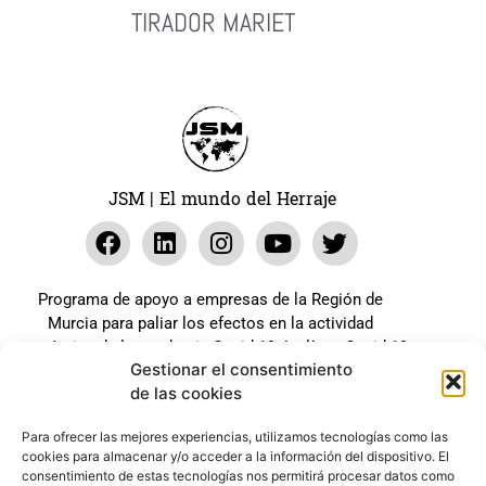
TIRADOR MARIET
Leer Más
JSM | El mundo del Herraje
Programa de apoyo a empresas de la Región de
Murcia para paliar los efectos en la actividad
económica de la pandemia Covid-19. La línea Covid-19
Gestionar el consentimiento
coste cero cofinanciada por la unión europea.
de las cookies
Beneficiario: JSM El mundo del Herraje, S.L. ///
Expediente: 2020.07.COSI.0483
Para ofrecer las mejores experiencias, utilizamos tecnologías como las
cookies para almacenar y/o acceder a la información del dispositivo. El
consentimiento de estas tecnologías nos permitirá procesar datos como