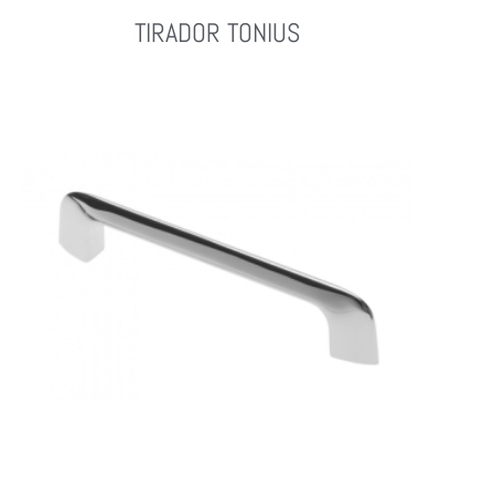
TIRADOR TONIUS
Leer Más