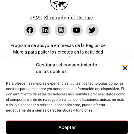
JSM | El mundo del Herraje
Programa de apoyo a empresas de la Región de
Murcia para paliar los efectos en la actividad
económica de la pandemia Covid-19. La línea Covid-19
Gestionar el consentimiento
coste cero cofinanciada por la unión europea.
de las cookies
Beneficiario: JSM El mundo del Herraje, S.L. ///
Expediente: 2020.07.COSI.0483
Para ofrecer las mejores experiencias, utilizamos tecnologías como las
cookies para almacenar y/o acceder a la información del dispositivo. El
consentimiento de estas tecnologías nos permitirá procesar datos como
el comportamiento de navegación o las identificaciones únicas en este
Web desarrollada gracias al Programa Kit Digital
sitio. No consentir o retirar el consentimiento, puede afectar
Cofinanciado por los Fondos Next Generation (EU) del
negativamente a ciertas características y funciones.
mecanismo de Recuperación y Resilencia.
Aceptar