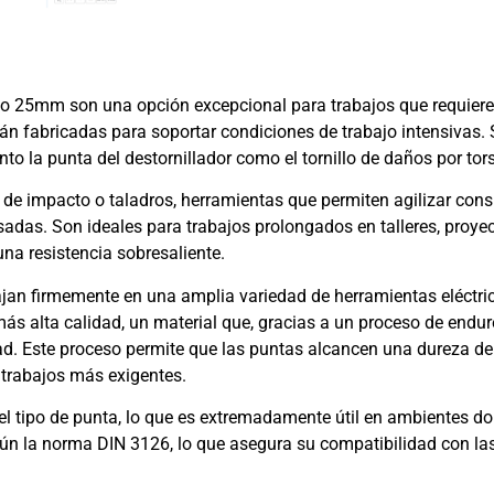
to 25mm son una opción excepcional para trabajos que requieren
n fabricadas para soportar condiciones de trabajo intensivas. S
to la punta del destornillador como el tornillo de daños por tor
de impacto o taladros, herramientas que permiten agilizar cons
adas. Son ideales para trabajos prolongados en talleres, proyec
una resistencia sobresaliente.
ajan firmemente en una amplia variedad de herramientas eléctri
ás alta calidad, un material que, gracias a un proceso de endu
ad. Este proceso permite que las puntas alcancen una dureza de
s trabajos más exigentes.
 del tipo de punta, lo que es extremadamente útil en ambientes d
gún la norma DIN 3126, lo que asegura su compatibilidad con la