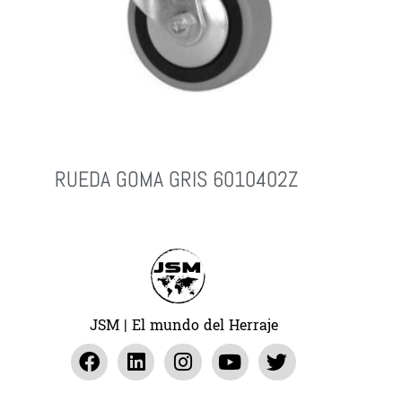
RUEDA GOMA GRIS 6010402Z
Leer Más
JSM | El mundo del Herraje