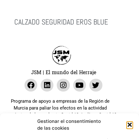
CALZADO SEGURIDAD EROS BLUE
Leer Más
JSM | El mundo del Herraje
Programa de apoyo a empresas de la Región de
Murcia para paliar los efectos en la actividad
económica de la pandemia Covid-19. La línea Covid-19
Gestionar el consentimiento
coste cero cofinanciada por la unión europea.
de las cookies
Beneficiario: JSM El mundo del Herraje, S.L. ///