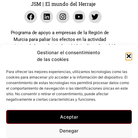
JSM | El mundo del Herraje
Programa de apoyo a empresas de la Región de
Murcia para paliar los efectos en la actividad
económica de la pandemia Covid-19. La línea Covid-19
Gestionar el consentimiento
coste cero cofinanciada por la unión europea.
de las cookies
Beneficiario: JSM El mundo del Herraje, S.L. ///
Expediente: 2020.07.COSI.0483
Para ofrecer las mejores experiencias, utilizamos tecnologías como las
cookies para almacenar y/o acceder a la información del dispositivo. El
consentimiento de estas tecnologías nos permitirá procesar datos como
el comportamiento de navegación o las identificaciones únicas en este
Web desarrollada gracias al Programa Kit Digital
sitio. No consentir o retirar el consentimiento, puede afectar
Cofinanciado por los Fondos Next Generation (EU) del
negativamente a ciertas características y funciones.
mecanismo de Recuperación y Resilencia.
Aceptar
Denegar