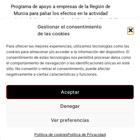
Programa de apoyo a empresas de la Región de
Murcia para paliar los efectos en la actividad
económica de la pandemia Covid-19. La línea Covid-19
Gestionar el consentimiento
coste cero cofinanciada por la unión europea.
de las cookies
Beneficiario: JSM El mundo del Herraje, S.L. ///
Expediente: 2020.07.COSI.0483
Para ofrecer las mejores experiencias, utilizamos tecnologías como las
cookies para almacenar y/o acceder a la información del dispositivo. El
consentimiento de estas tecnologías nos permitirá procesar datos como
el comportamiento de navegación o las identificaciones únicas en este
Web desarrollada gracias al Programa Kit Digital
sitio. No consentir o retirar el consentimiento, puede afectar
Cofinanciado por los Fondos Next Generation (EU) del
negativamente a ciertas características y funciones.
mecanismo de Recuperación y Resilencia.
Aceptar
Denegar
Ver preferencias
Privacidad
–
Accesibilidad
–
Cookies
© Todos los derechos reservados
Política de cookies
Política de Privacidad