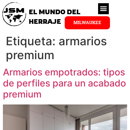
EL MUNDO DEL
HERRAJE
MILWAUKEE
Etiqueta:
armarios
premium
Armarios empotrados: tipos
de perfiles para un acabado
premium