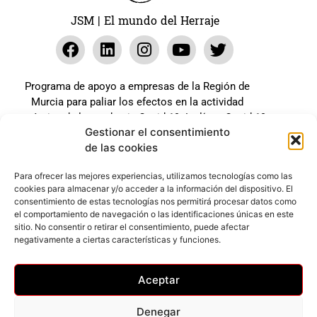
JSM | El mundo del Herraje
Programa de apoyo a empresas de la Región de
Murcia para paliar los efectos en la actividad
económica de la pandemia Covid-19. La línea Covid-19
Gestionar el consentimiento
coste cero cofinanciada por la unión europea.
de las cookies
Beneficiario: JSM El mundo del Herraje, S.L. ///
Expediente: 2020.07.COSI.0483
Para ofrecer las mejores experiencias, utilizamos tecnologías como las
cookies para almacenar y/o acceder a la información del dispositivo. El
consentimiento de estas tecnologías nos permitirá procesar datos como
el comportamiento de navegación o las identificaciones únicas en este
Web desarrollada gracias al Programa Kit Digital
sitio. No consentir o retirar el consentimiento, puede afectar
Cofinanciado por los Fondos Next Generation (EU) del
negativamente a ciertas características y funciones.
mecanismo de Recuperación y Resilencia.
Aceptar
Denegar