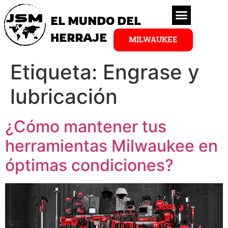
EL MUNDO DEL
HERRAJE
MILWAUKEE
Etiqueta:
Engrase y
lubricación
¿Cómo mantener tus
herramientas Milwaukee en
óptimas condiciones?