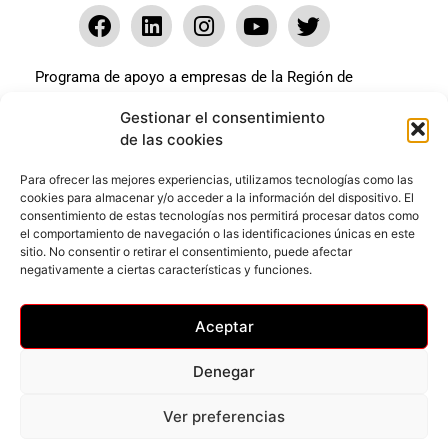
Programa de apoyo a empresas de la Región de
Murcia para paliar los efectos en la actividad
Gestionar el consentimiento
económica de la pandemia Covid-19. La línea Covid-19
de las cookies
coste cero cofinanciada por la unión europea.
Beneficiario: JSM El mundo del Herraje, S.L. ///
Para ofrecer las mejores experiencias, utilizamos tecnologías como las
cookies para almacenar y/o acceder a la información del dispositivo. El
Expediente: 2020.07.COSI.0483
consentimiento de estas tecnologías nos permitirá procesar datos como
el comportamiento de navegación o las identificaciones únicas en este
sitio. No consentir o retirar el consentimiento, puede afectar
Web desarrollada gracias al Programa Kit Digital
negativamente a ciertas características y funciones.
Cofinanciado por los Fondos Next Generation (EU) del
mecanismo de Recuperación y Resilencia.
Aceptar
Denegar
Ver preferencias
Privacidad
–
Accesibilidad
–
Cookies