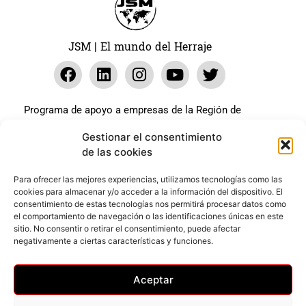
JSM | El mundo del Herraje
Programa de apoyo a empresas de la Región de
Murcia para paliar los efectos en la actividad
Gestionar el consentimiento
económica de la pandemia Covid-19. La línea Covid-19
de las cookies
coste cero cofinanciada por la unión europea.
Beneficiario: JSM El mundo del Herraje, S.L. ///
Para ofrecer las mejores experiencias, utilizamos tecnologías como las
cookies para almacenar y/o acceder a la información del dispositivo. El
Expediente: 2020.07.COSI.0483
consentimiento de estas tecnologías nos permitirá procesar datos como
el comportamiento de navegación o las identificaciones únicas en este
sitio. No consentir o retirar el consentimiento, puede afectar
Web desarrollada gracias al Programa Kit Digital
negativamente a ciertas características y funciones.
Cofinanciado por los Fondos Next Generation (EU) del
mecanismo de Recuperación y Resilencia.
Aceptar