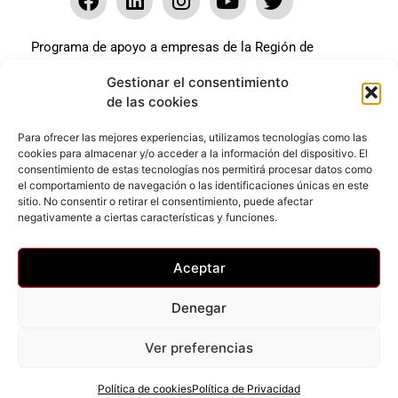
Programa de apoyo a empresas de la Región de
Murcia para paliar los efectos en la actividad
Gestionar el consentimiento
económica de la pandemia Covid-19. La línea Covid-19
de las cookies
coste cero cofinanciada por la unión europea.
Beneficiario: JSM El mundo del Herraje, S.L. ///
Para ofrecer las mejores experiencias, utilizamos tecnologías como las
cookies para almacenar y/o acceder a la información del dispositivo. El
Expediente: 2020.07.COSI.0483
consentimiento de estas tecnologías nos permitirá procesar datos como
el comportamiento de navegación o las identificaciones únicas en este
sitio. No consentir o retirar el consentimiento, puede afectar
Web desarrollada gracias al Programa Kit Digital
negativamente a ciertas características y funciones.
Cofinanciado por los Fondos Next Generation (EU) del
mecanismo de Recuperación y Resilencia.
Aceptar
Denegar
Ver preferencias
Privacidad
–
Accesibilidad
–
Cookies
© Todos los derechos reservados
Política de cookies
Política de Privacidad