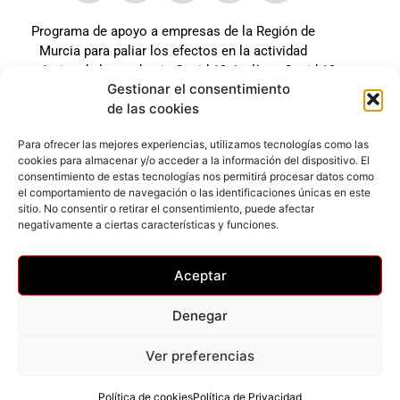
Programa de apoyo a empresas de la Región de
Murcia para paliar los efectos en la actividad
económica de la pandemia Covid-19. La línea Covid-19
Gestionar el consentimiento
coste cero cofinanciada por la unión europea.
de las cookies
Beneficiario: JSM El mundo del Herraje, S.L. ///
Expediente: 2020.07.COSI.0483
Para ofrecer las mejores experiencias, utilizamos tecnologías como las
cookies para almacenar y/o acceder a la información del dispositivo. El
consentimiento de estas tecnologías nos permitirá procesar datos como
el comportamiento de navegación o las identificaciones únicas en este
Web desarrollada gracias al Programa Kit Digital
sitio. No consentir o retirar el consentimiento, puede afectar
Cofinanciado por los Fondos Next Generation (EU) del
negativamente a ciertas características y funciones.
mecanismo de Recuperación y Resilencia.
Aceptar
Denegar
Ver preferencias
Privacidad
–
Accesibilidad
–
Cookies
© Todos los derechos reservados
Política de cookies
Política de Privacidad