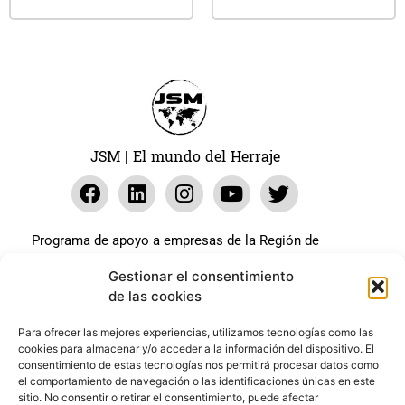
JSM | El mundo del Herraje
Programa de apoyo a empresas de la Región de
Murcia para paliar los efectos en la actividad
Gestionar el consentimiento
económica de la pandemia Covid-19. La línea Covid-19
de las cookies
coste cero cofinanciada por la unión europea.
Beneficiario: JSM El mundo del Herraje, S.L. ///
Para ofrecer las mejores experiencias, utilizamos tecnologías como las
cookies para almacenar y/o acceder a la información del dispositivo. El
Expediente: 2020.07.COSI.0483
consentimiento de estas tecnologías nos permitirá procesar datos como
el comportamiento de navegación o las identificaciones únicas en este
sitio. No consentir o retirar el consentimiento, puede afectar