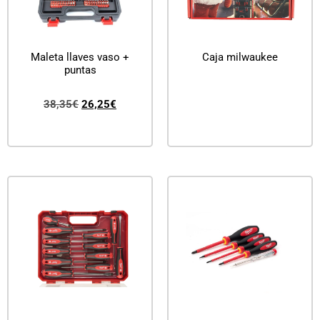
Maleta llaves vaso +
Caja milwaukee
puntas
Leer más
38,35
€
26,25
€
Añadir al carrito