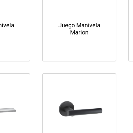
ivela
Juego Manivela
Marion
ás
Leer más