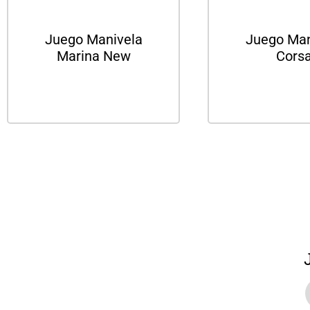
Juego Manivela
Juego Man
Marina New
Cors
Leer más
Leer m