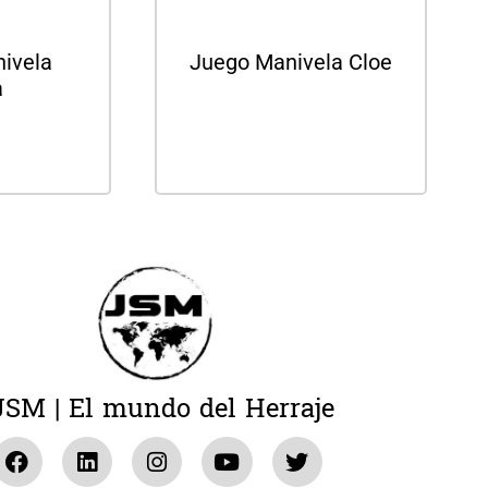
ivela
Juego Manivela Cloe
a
Leer más
ás
JSM | El mundo del Herraje