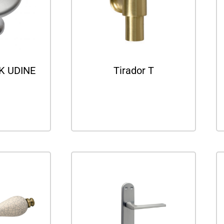
K UDINE
Tirador T
ás
Leer más