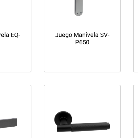
ela EQ-
Juego Manivela SV-
P650
ás
Leer más