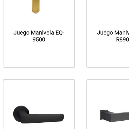
Juego Manivela EQ-
Juego Maniv
9500
R890
Leer más
Leer m