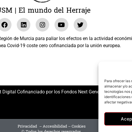
JSM | El mundo del Herraje
gión de Murcia para paliar los efectos en la actividad económ
nea Covid-19 coste cero cofinanciada por la unión europea.
El mundo del Herraje, S.L. /// Expediente: 2020.07.COSI.0483
Para ofrecer las
almacenar y/o ac
t Digital Cofinanciado por los Fondos Next Generation (EU) del
tecnologías nos 
identificaciones 
afectar negativa
Acep
Privacidad
–
Accesibilidad
–
Cookies
© Todos los derechos reservados