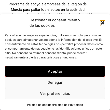
Programa de apoyo a empresas de la Región de
Murcia para paliar los efectos en la actividad
económica de la pandemia Covid-19. La línea Covid-19
Gestionar el consentimiento
coste cero cofinanciada por la unión europea.
de las cookies
Beneficiario: JSM El mundo del Herraje, S.L. ///
Expediente: 2020.07.COSI.0483
Para ofrecer las mejores experiencias, utilizamos tecnologías como las
cookies para almacenar y/o acceder a la información del dispositivo. El
consentimiento de estas tecnologías nos permitirá procesar datos como
el comportamiento de navegación o las identificaciones únicas en este
Web desarrollada gracias al Programa Kit Digital
sitio. No consentir o retirar el consentimiento, puede afectar
Cofinanciado por los Fondos Next Generation (EU) del
negativamente a ciertas características y funciones.
mecanismo de Recuperación y Resilencia.
Aceptar
Denegar
Ver preferencias
Privacidad
–
Accesibilidad
–
Cookies
© Todos los derechos reservados
Política de cookies
Política de Privacidad