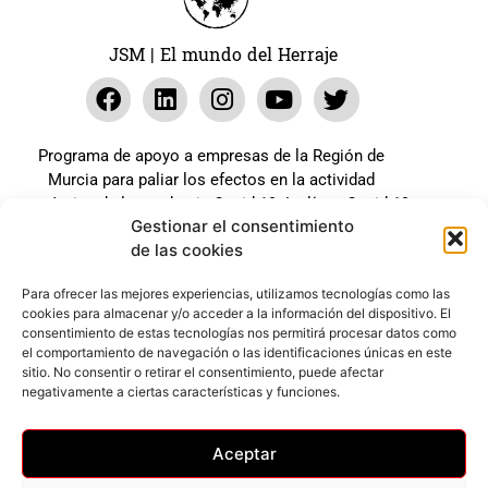
JSM | El mundo del Herraje
Programa de apoyo a empresas de la Región de
Murcia para paliar los efectos en la actividad
económica de la pandemia Covid-19. La línea Covid-19
Gestionar el consentimiento
coste cero cofinanciada por la unión europea.
de las cookies
Beneficiario: JSM El mundo del Herraje, S.L. ///
Expediente: 2020.07.COSI.0483
Para ofrecer las mejores experiencias, utilizamos tecnologías como las
cookies para almacenar y/o acceder a la información del dispositivo. El
consentimiento de estas tecnologías nos permitirá procesar datos como
el comportamiento de navegación o las identificaciones únicas en este
Web desarrollada gracias al Programa Kit Digital
sitio. No consentir o retirar el consentimiento, puede afectar
Cofinanciado por los Fondos Next Generation (EU) del
negativamente a ciertas características y funciones.
mecanismo de Recuperación y Resilencia.
Aceptar