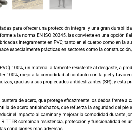
das para ofrecer una protección integral y una gran durabilida
nforme a la norma EN ISO 20345, las convierte en una opción fiab
Fabricadas íntegramente en PVC, tanto en el cuerpo como en la su
hace especialmente prácticas en sectores como la construcción, l
lo (PVC) 100%, un material altamente resistente al desgaste, a pr
er 100%, mejora la comodidad al contacto con la piel y favorece
dizas, gracias a sus propiedades antideslizantes (SR), y está pr
puntera de acero, que protege eficazmente los dedos frente a 
tilla de acero antipinchazos, que refuerza la seguridad del pie e
educir el impacto al caminar y mejorar la comodidad durante jo
ITTER combinan resistencia, protección y funcionalidad en un d
 las condiciones más adversas.