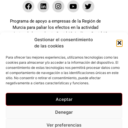
Programa de apoyo a empresas de la Región de
Murcia para paliar los efectos en la actividad
económica de la pandemia Covid-19. La línea Covid-19
Gestionar el consentimiento
coste cero cofinanciada por la unión europea.
de las cookies
Beneficiario: JSM El mundo del Herraje, S.L. ///
Expediente: 2020.07.COSI.0483
Para ofrecer las mejores experiencias, utilizamos tecnologías como las
cookies para almacenar y/o acceder a la información del dispositivo. El
consentimiento de estas tecnologías nos permitirá procesar datos como
el comportamiento de navegación o las identificaciones únicas en este
Web desarrollada gracias al Programa Kit Digital
sitio. No consentir o retirar el consentimiento, puede afectar
Cofinanciado por los Fondos Next Generation (EU) del
negativamente a ciertas características y funciones.
mecanismo de Recuperación y Resilencia.
Aceptar
Denegar
Ver preferencias
Privacidad
–
Accesibilidad
–
Cookies