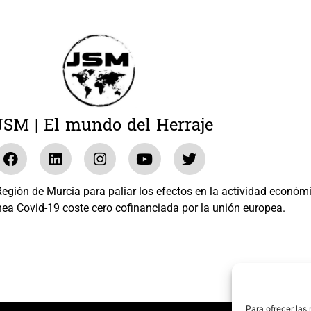
JSM | El mundo del Herraje
gión de Murcia para paliar los efectos en la actividad económ
nea Covid-19 coste cero cofinanciada por la unión europea.
El mundo del Herraje, S.L. /// Expediente: 2020.07.COSI.0483
Para ofrecer las