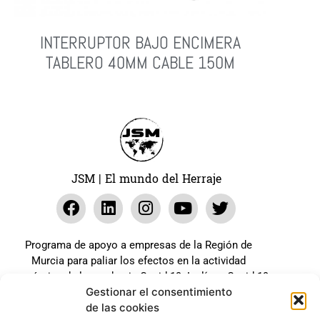
INTERRUPTOR BAJO ENCIMERA
TABLERO 40MM CABLE 150M
Leer Más
JSM | El mundo del Herraje
Programa de apoyo a empresas de la Región de
Murcia para paliar los efectos en la actividad
económica de la pandemia Covid-19. La línea Covid-19
Gestionar el consentimiento
coste cero cofinanciada por la unión europea.
de las cookies
Beneficiario: JSM El mundo del Herraje, S.L. ///