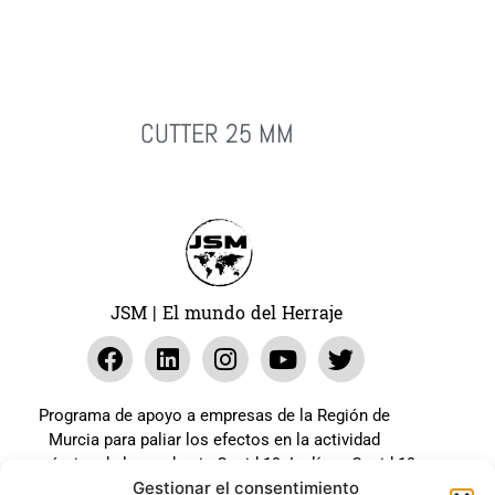
CUTTER 25 MM
Leer Más
JSM | El mundo del Herraje
Programa de apoyo a empresas de la Región de
Murcia para paliar los efectos en la actividad
económica de la pandemia Covid-19. La línea Covid-19
Gestionar el consentimiento
coste cero cofinanciada por la unión europea.