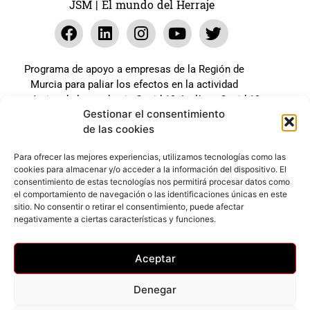
JSM | El mundo del Herraje
Programa de apoyo a empresas de la Región de
Murcia para paliar los efectos en la actividad
económica de la pandemia Covid-19. La línea Covid-19
Gestionar el consentimiento
coste cero cofinanciada por la unión europea.
de las cookies
Beneficiario: JSM El mundo del Herraje, S.L. ///
Expediente: 2020.07.COSI.0483
Para ofrecer las mejores experiencias, utilizamos tecnologías como las
cookies para almacenar y/o acceder a la información del dispositivo. El
consentimiento de estas tecnologías nos permitirá procesar datos como
el comportamiento de navegación o las identificaciones únicas en este
Web desarrollada gracias al Programa Kit Digital
sitio. No consentir o retirar el consentimiento, puede afectar
Cofinanciado por los Fondos Next Generation (EU) del
negativamente a ciertas características y funciones.
mecanismo de Recuperación y Resilencia.
Aceptar
Denegar