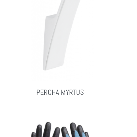
PERCHA MYRTUS
Leer Más