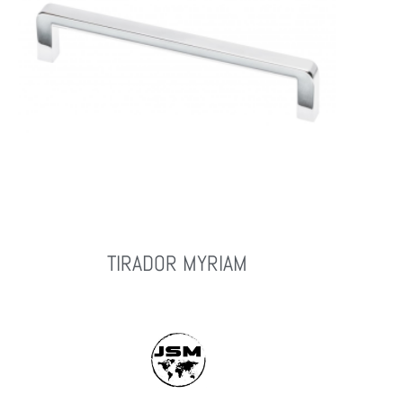
TIRADOR MYRIAM
Leer Más