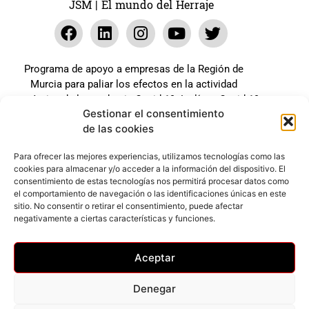
JSM | El mundo del Herraje
Programa de apoyo a empresas de la Región de
Murcia para paliar los efectos en la actividad
económica de la pandemia Covid-19. La línea Covid-19
Gestionar el consentimiento
coste cero cofinanciada por la unión europea.
de las cookies
Beneficiario: JSM El mundo del Herraje, S.L. ///
Expediente: 2020.07.COSI.0483
Para ofrecer las mejores experiencias, utilizamos tecnologías como las
cookies para almacenar y/o acceder a la información del dispositivo. El
consentimiento de estas tecnologías nos permitirá procesar datos como
el comportamiento de navegación o las identificaciones únicas en este
Web desarrollada gracias al Programa Kit Digital
sitio. No consentir o retirar el consentimiento, puede afectar
Cofinanciado por los Fondos Next Generation (EU) del
negativamente a ciertas características y funciones.
mecanismo de Recuperación y Resilencia.
Aceptar
Denegar