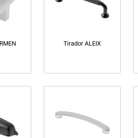
ARMEN
Tirador ALEIX
ás
Leer más