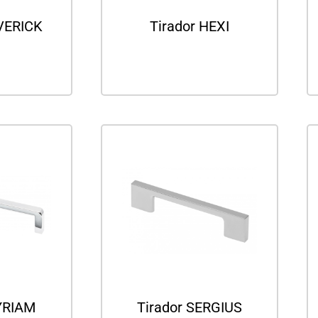
VERICK
Tirador HEXI
ás
Leer más
YRIAM
Tirador SERGIUS