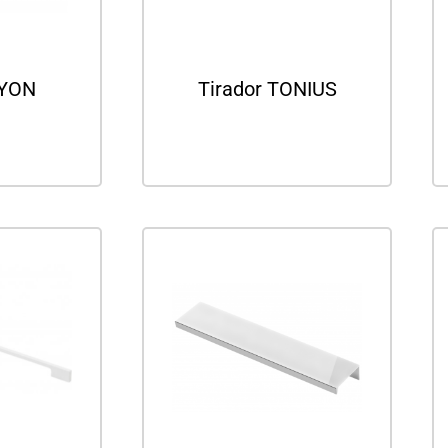
LYON
Tirador TONIUS
ás
Leer más