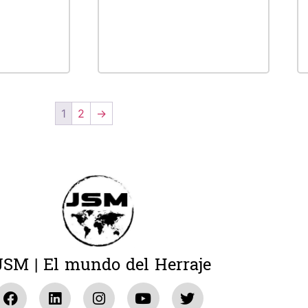
ás
Leer más
1
2
→
JSM | El mundo del Herraje