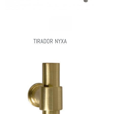
TIRADOR NYXA
Leer Más