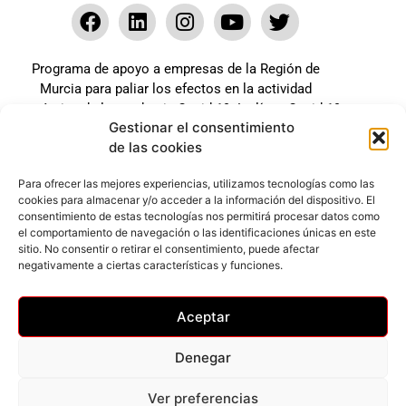
Programa de apoyo a empresas de la Región de
Murcia para paliar los efectos en la actividad
económica de la pandemia Covid-19. La línea Covid-19
Gestionar el consentimiento
coste cero cofinanciada por la unión europea.
de las cookies
Beneficiario: JSM El mundo del Herraje, S.L. ///
Expediente: 2020.07.COSI.0483
Para ofrecer las mejores experiencias, utilizamos tecnologías como las
cookies para almacenar y/o acceder a la información del dispositivo. El
consentimiento de estas tecnologías nos permitirá procesar datos como
el comportamiento de navegación o las identificaciones únicas en este
Web desarrollada gracias al Programa Kit Digital
sitio. No consentir o retirar el consentimiento, puede afectar
Cofinanciado por los Fondos Next Generation (EU) del
negativamente a ciertas características y funciones.
mecanismo de Recuperación y Resilencia.
Aceptar
Denegar
Ver preferencias
Privacidad
–
Accesibilidad
–
Cookies