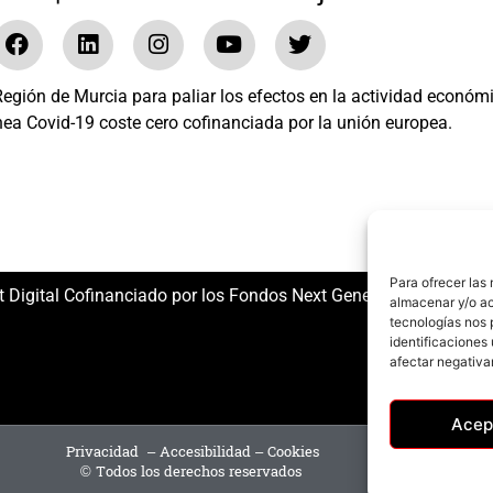
gión de Murcia para paliar los efectos en la actividad económ
nea Covid-19 coste cero cofinanciada por la unión europea.
El mundo del Herraje, S.L. /// Expediente: 2020.07.COSI.0483
Para ofrecer las
t Digital Cofinanciado por los Fondos Next Generation (EU) del
almacenar y/o ac
tecnologías nos 
identificaciones 
afectar negativa
Acep
Privacidad
–
Accesibilidad
–
Cookies
© Todos los derechos reservados