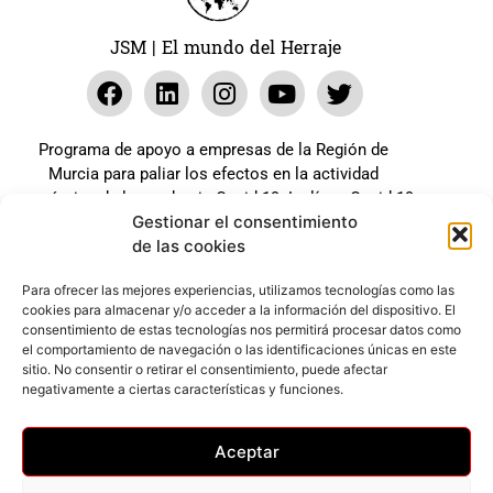
JSM | El mundo del Herraje
Programa de apoyo a empresas de la Región de
Murcia para paliar los efectos en la actividad
económica de la pandemia Covid-19. La línea Covid-19
Gestionar el consentimiento
coste cero cofinanciada por la unión europea.
de las cookies
Beneficiario: JSM El mundo del Herraje, S.L. ///
Expediente: 2020.07.COSI.0483
Para ofrecer las mejores experiencias, utilizamos tecnologías como las
cookies para almacenar y/o acceder a la información del dispositivo. El
consentimiento de estas tecnologías nos permitirá procesar datos como
el comportamiento de navegación o las identificaciones únicas en este
Web desarrollada gracias al Programa Kit Digital
sitio. No consentir o retirar el consentimiento, puede afectar
Cofinanciado por los Fondos Next Generation (EU) del
negativamente a ciertas características y funciones.
mecanismo de Recuperación y Resilencia.
Aceptar