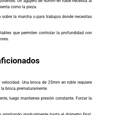
otentes. Un agujero de 40mm en roble necesita al
ienta como la pieza.
o sobre la marcha o para trabajos donde necesitas
tables que permiten controlar la profundidad con
ores.
aficionados
r velocidad. Una broca de 25mm en roble requiere
 la broca prematuramente.
nte, luego mantienes presión constante. Forzar la
 ampliando gradualmente hasta el diámetro final.