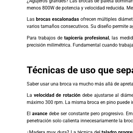
¿Agujeros grandes? Las brocas de paleta dominan
menos 800W de potencia y velocidad reducida. Men
Las
brocas escalonadas
ofrecen múltiples diámet
varios tamaños consecutivos. Su diseño permite a
Para trabajos de
tapicería profesional
, las medi
precisión milimétrica. Fundamental cuando trabaja
Técnicas de uso que sepa
Saber usar una broca va mucho más allá de apretar 
La
velocidad de rotación
debe ajustarse al diáme
máximo 300 rpm. La misma broca en pino puede ir
El
avance
debe ser constante pero progresivo. Em
penetración solo calienta innecesariamente la broc
¿Madera muy dura? La técnica del
taladro progre