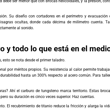
ad debe ser menor que con brocas helicoidales, y la presión, co
isión. Su diseño con cortadores en el perímetro y evacuación 
 bisagras ocultas, donde cada décima de milímetro cuenta. T
ectamente al sonido.
o y todo lo que está en el medi
 esto se nota desde el primer taladro.
l por méritos propios. Su resistencia al calor permite trabajar 
urabilidad hasta un 300% respecto al acero común. Para tallere
? Ahí el carburo de tungsteno marca territorio. Estas brocas
 pero su duración es cinco veces superior. Haz cuentas.
o. El recubrimiento de titanio reduce la fricción y alarga la vid