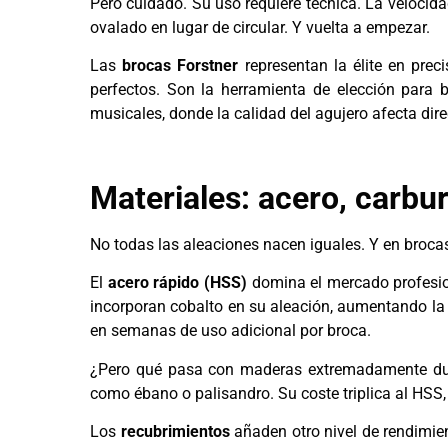
Pero cuidado. Su uso requiere técnica. La velocid
ovalado en lugar de circular. Y vuelta a empezar.
Las
brocas Forstner
representan la élite en prec
perfectos. Son la herramienta de elección para
musicales, donde la calidad del agujero afecta dir
Materiales: acero, carbur
No todas las aleaciones nacen iguales. Y en brocas,
El
acero rápido (HSS)
domina el mercado profesiona
incorporan cobalto en su aleación, aumentando la d
en semanas de uso adicional por broca.
¿Pero qué pasa con maderas extremadamente duras
como ébano o palisandro. Su coste triplica al HSS,
Los
recubrimientos
añaden otro nivel de rendimient