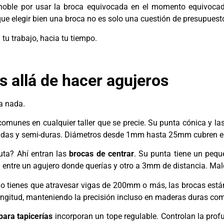
oble por usar la broca equivocada en el momento equivocad
ue elegir bien una broca no es solo una cuestión de presupuest
tu trabajo, hacia tu tiempo.
s allá de hacer agujeros
ra nada.
comunes en cualquier taller que se precie. Su punta cónica y las 
ndas y semi-duras. Diámetros desde 1mm hasta 25mm cubren e
uta? Ahí entran las
brocas de centrar
. Su punta tiene un pequ
ia entre un agujero donde querías y otro a 3mm de distancia. Mald
o tienes que atravesar vigas de 200mm o más, las brocas están
gitud, manteniendo la precisión incluso en maderas duras como
para tapicerías
incorporan un tope regulable. Controlan la profu