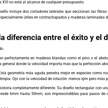
is XVI no está al alcance de cualquier presupuesto.
seño incluye dos cortadores laterales que seccionan las fibras 
s. Especialmente útiles en contrachapados y maderas laminadas d
diferencia entre el éxito y el 
do.
n perfectamente en maderas blandas como el pino o el abeto
ía general donde la velocidad importa más que la perfección abs
Esta geometría más aguda penetra mejor en especies como noga
impia. Ojo con la velocidad de rotación: menos rpm pero más p
historia completamente diferente. Su diseño rectangular con una
Desde 6mm hasta 50mm, son imprescindibles para pasos de cab