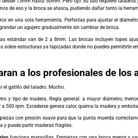
 desde 13mm hasta 50mm. Pero ojo: su uso requiere taladros p
os de eso y la broca se atasca, pudiendo dañar tanto la herram
ros en una sola herramienta. Perfectas para ajustar el diámetr
grandar un agujero gradualmente sin cambiar de broca.
das estándar van de 2 a 8mm. Las brocas incluyen topes ajus
s sobre estructuras ya tapizadas donde no puedes permitirte err
ran a los profesionales de los 
el gatillo del taladro. Mucho.
tro y tipo de madera. Regla general: a mayor diámetro, meno
 a 500 rpm. Excederse genera calor, quema la madera y embota
piezas con presión suave para que la punta muerda correctame
a y puede partir maderas frágiles.
sivo
funciona maravillas. Empiezas con una broca menor y vas